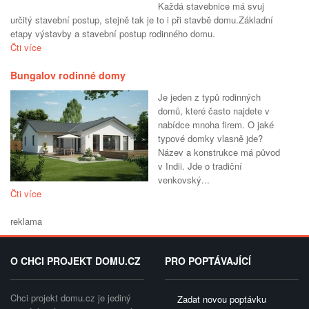
Každá stavebnice má svuj
určitý stavební postup, stejně tak je to i při stavbě domu.Základní
etapy výstavby a stavební postup rodinného domu.
Čti více
Bungalov rodinné domy
Je jeden z typů rodinných
domů, které často najdete v
nabídce mnoha firem. O jaké
typové domky vlasně jde?
Název a konstrukce má původ
v Indii. Jde o tradiční
venkovský...
Čti více
reklama
O CHCI PROJEKT DOMU.CZ
PRO POPTÁVAJÍCÍ
Chci projekt domu.cz je jediný
Zadat novou poptávku