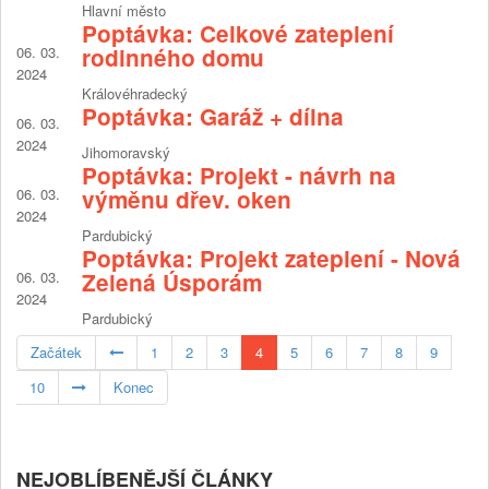
Hlavní město
Poptávka: Celkové zateplení
06. 03.
rodinného domu
2024
Královéhradecký
Poptávka: Garáž + dílna
06. 03.
2024
Jihomoravský
Poptávka: Projekt - návrh na
06. 03.
výměnu dřev. oken
2024
Pardubický
Poptávka: Projekt zateplení - Nová
06. 03.
Zelená Úsporám
2024
Pardubický
Začátek
1
2
3
4
5
6
7
8
9
10
Konec
NEJOBLÍBENĚJŠÍ ČLÁNKY