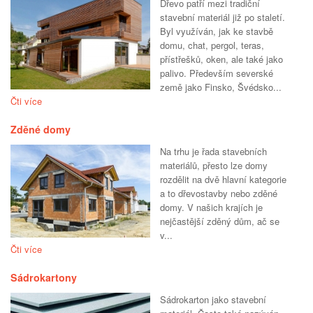
Dřevo patří mezi tradiční
stavební materiál již po staletí.
Byl využíván, jak ke stavbě
domu, chat, pergol, teras,
přístřešků, oken, ale také jako
palivo. Především severské
země jako Finsko, Švédsko...
Čti více
Zděné domy
Na trhu je řada stavebních
materiálů, přesto lze domy
rozdělit na dvě hlavní kategorie
a to dřevostavby nebo zděné
domy. V našich krajích je
nejčastější zděný dům, ač se
v...
Čti více
Sádrokartony
Sádrokarton jako stavební