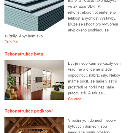
materiál. Často také nazýván
ve zkratce SDK. Při
rekonstrukcích oceníte jeho
lehkost a rychlost výstavby.
Může se i hodit pro vytvoření
atypického podhledu se
svítidly. Abychom zvolili...
Čti více
Rekonstrukce bytu
Byt je něco kam se každý den
vracíme a chceme si zde
odpočinout, nabrat síly. Někdy
máme pocit, že naše vlastní
prostředí je horší než naše
pracoviště. A tak se...
Čti více
Rekonstrukce podkroví
V rodinných domech nebo v
bytových domech jsou
nevyužité půdní prostory.