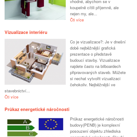
vhodné, abychom se v
koupelně cítili příjemně, ale
nejen my, ale...
Čti více
Vizualizace interiéru
Co je vizualizace?: Je v dnešní
době nejběžnější grafická
prezentace o představě
budoucí stavby. Vizualizace
najdete často na bilboardech
připravovaných staveb. Můžete
si nechat vytvořit vizualizaci
čehokoliv. Nejběžnější ve
stavebnictví...
Čti více
Průkaz energetické náročnosti
Průkaz energetické náročnosti
budovy(PENB) je komplexní
posouzení objektu zhlediska