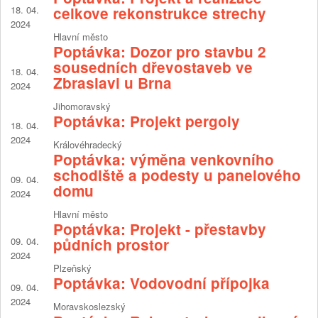
18. 04.
celkove rekonstrukce strechy
2024
Hlavní město
Poptávka: Dozor pro stavbu 2
sousedních dřevostaveb ve
18. 04.
Zbraslavi u Brna
2024
Jihomoravský
Poptávka: Projekt pergoly
18. 04.
2024
Královéhradecký
Poptávka: výměna venkovního
schodiště a podesty u panelového
09. 04.
domu
2024
Hlavní město
Poptávka: Projekt - přestavby
09. 04.
půdních prostor
2024
Plzeňský
Poptávka: Vodovodní přípojka
09. 04.
2024
Moravskoslezský