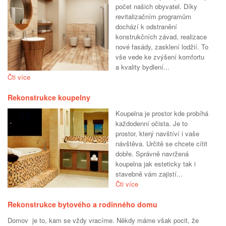
počet našich obyvatel. Díky
revitalizačním programům
dochází k odstranění
konstrukčních závad, realizace
nové fasády, zasklení lodžií. To
vše vede ke zvýšení komfortu
a kvality bydlení...
Čti více
Rekonstrukce koupelny
Koupelna je prostor kde probíhá
každodenní očista. Je to
prostor, který navštíví i vaše
návštěva. Určitě se chcete cítit
dobře. Správně navržená
koupelna jak esteticky tak i
stavebně vám zajistí...
Čti více
Rekonstrukce bytového a rodinného domu
Domov je to, kam se vždy vracíme. Někdy máme však pocit, že