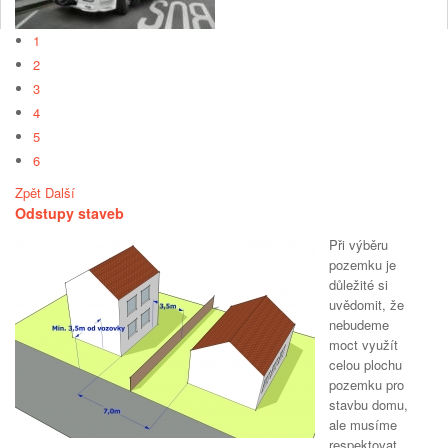
1
2
3
4
5
6
Zpět
Další
Odstupy staveb
Při výběru
pozemku je
důležité si
uvědomit, že
nebudeme
moct využít
celou plochu
pozemku pro
stavbu domu,
ale musíme
respektovat