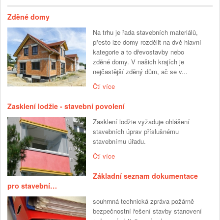
Zděné domy
Na trhu je řada stavebních materiálů,
přesto lze domy rozdělit na dvě hlavní
kategorie a to dřevostavby nebo
zděné domy. V našich krajích je
nejčastější zděný dům, ač se v...
Čti více
Zasklení lodžie - stavební povolení
Zasklení lodžie vyžaduje ohlášení
stavebních úprav příslušnému
stavebnímu úřadu.
Čti více
Základní seznam dokumentace
pro stavební…
souhrnná technická zpráva požárně
bezpečnostní řešení stavby stanovení