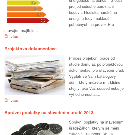
energetické náročnosti. Slouží
pro jednoduché porovnání
budov z hlediska nároků na
energii a tedy i nákladů
potřebných na provoz.Pro
stávající majitele...
Čti více
Projektová dokumentace
Proces projekční práce od
studie domu až po projektovou
dokumentaci pro stavební úřad.
Vyplatí se Vám katalogový
dům, který můžete mít klidně
stejný jako Vás soused nebo je
vyhodné nechat...
Čti více
Správní poplatky na stavebním úřadě 2013
Správní poplatky na stavebním
úřaděZákon, kterým se mění
zákon č. 183/2006 Sb., o