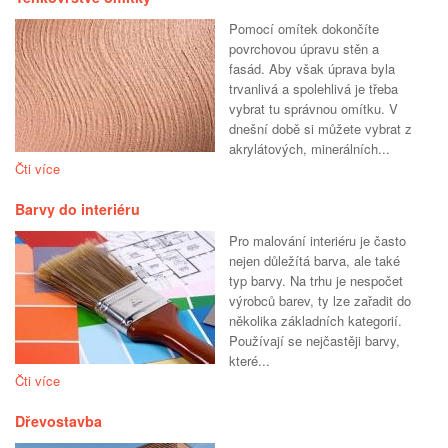
Pomocí omítek dokončíte
povrchovou úpravu stěn a
fasád. Aby však úprava byla
trvanlivá a spolehlivá je třeba
vybrat tu správnou omítku. V
dnešní době si můžete vybrat z
akrylátových, minerálních...
Čti více
Barvy do interiéru
Pro malování interiéru je často
nejen důležítá barva, ale také
typ barvy. Na trhu je nespočet
výrobců barev, ty lze zařadit do
několika základních kategorií.
Používají se nejčastěji barvy,
které...
Čti více
Dřevostavba