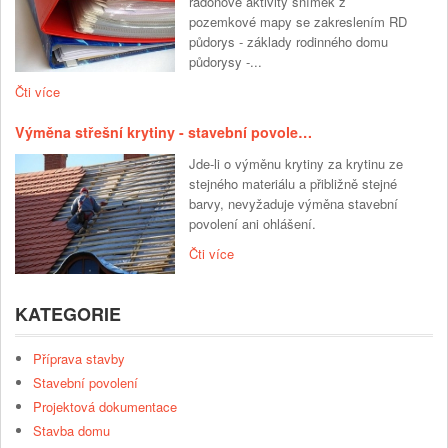
radonové aktivity snímek z
pozemkové mapy se zakreslením RD
půdorys - základy rodinného domu
půdorysy -...
Čti více
Výměna střešní krytiny - stavební povole…
Jde-li o výměnu krytiny za krytinu ze
stejného materiálu a přibližně stejné
barvy, nevyžaduje výměna stavební
povolení ani ohlášení.
Čti více
KATEGORIE
Příprava stavby
Stavební povolení
Projektová dokumentace
Stavba domu