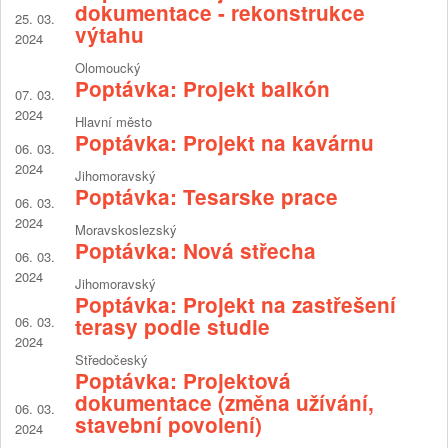
dokumentace - rekonstrukce
25. 03.
výtahu
2024
Olomoucký
Poptávka: Projekt balkón
07. 03.
2024
Hlavní město
Poptávka: Projekt na kavárnu
06. 03.
2024
Jihomoravský
Poptávka: Tesarske prace
06. 03.
2024
Moravskoslezský
Poptávka: Nová střecha
06. 03.
2024
Jihomoravský
Poptávka: Projekt na zastřešení
06. 03.
terasy podle studie
2024
Středočeský
Poptávka: Projektová
dokumentace (změna užívání,
06. 03.
stavební povolení)
2024