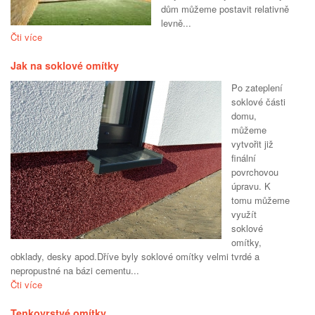
dům můžeme postavit relativně
levně...
Čti více
Jak na soklové omítky
Po zateplení
soklové části
domu,
můžeme
vytvořit již
finální
povrchovou
úpravu. K
tomu můžeme
využít
soklové
omítky,
obklady, desky apod.Dříve byly soklové omítky velmi tvrdé a
nepropustné na bázi cementu...
Čti více
Tenkovrstvé omítky