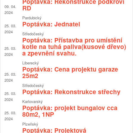
Poptávka: Rekonstrukce podkroví
09. 04.
RD
2024
Pardubický
Poptávka: Jednatel
25. 03.
2024
Středočeský
Poptávka: Přístavba pro umístění
kotle na tuhá paliva(kusové dřevo)
25. 03.
a zpevnění svahu.
2024
Liberecký
Poptávka: Cena projektu garaze
25. 03.
25m2
2024
Středočeský
Poptávka: Rekonstrukce střechy
25. 03.
2024
Karlovarský
Poptávka: projekt bungalov cca
25. 03.
80m2, 1NP
2024
Plzeňský
Poptávka: Projektová