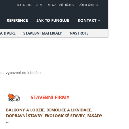
KATALOG FIREM
STAVEBNÍ ÚŘADY
PŘIHLÁSIT SE
REFERENCE
JAK TO FUNGUJE
KONTAKT
A DVEŘE
STAVEBNÍ MATERIÁLY
NÁSTROJE
lu, vybavení do interiéru.
STAVEBNÍ FIRMY
BALKÓNY A LODŽIE
,
DEMOLICE A LIKVIDACE
,
DOPRAVNÍ STAVBY
,
EKOLOGICKÉ STAVBY
,
FASÁDY
,
...