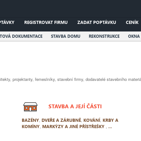
PTÁVKY
REGISTROVAT FIRMU
ZADAT POPTÁVKU
CENÍK
KTOVÁ DOKUMENTACE
STAVBA DOMU
REKONSTRUKCE
OKNA 
itekty, projektanty, řemeslníky, stavební firmy, dodavatelé stavebního materiá
STAVBA A JEJÍ ČÁSTI
BAZÉNY
,
DVEŘE A ZÁRUBNĚ
,
KOVÁNÍ
,
KRBY A
KOMÍNY
,
MARKÝZY A JINÉ PŘÍSTŘEŠKY
,
...