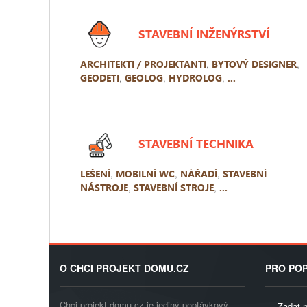
STAVEBNÍ INŽENÝRSTVÍ
ARCHITEKTI / PROJEKTANTI
,
BYTOVÝ DESIGNER
,
GEODETI
,
GEOLOG
,
HYDROLOG
,
...
STAVEBNÍ TECHNIKA
LEŠENÍ
,
MOBILNÍ WC
,
NÁŘADÍ
,
STAVEBNÍ
NÁSTROJE
,
STAVEBNÍ STROJE
,
...
O CHCI PROJEKT DOMU.CZ
PRO POP
Chci projekt domu.cz je jediný poptávkový
Zadat 