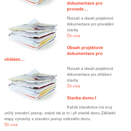
dokumentace pro
provede…
Rozsah a obsah projektové
dokumentace pro provádění
stavby
Čti více
Obsah projektové
dokumentace pro
ohlášen…
Rozsah a obsah projektové
dokumentace pro ohlášení
stavby
Čti více
Stavba domu I
Každá stavebnice má svuj
určitý stavební postup, stejně tak je to i při stavbě domu.Základní
etapy výstavby a stavební postup rodinného domu.
Čti více