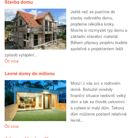
Stavba domu
Ještě než se pustíme do
stavby rodinného domu,
projdeme několika kroky.
Musíte si rozmyslet typ domu a
základní stavební materiál.
Během připravy projektu budete
společně s projektantem řešit
způsob vytápění...
Čti více
Levné domy do milionu
Mnozí z vás sní o rodinném
domě. Bohužel mnohdy
finanční situace nedovolí velký
dům a tak se člověk uskromní
a vybere si malý dům. Takový
dům můžeme postavit relativně
levně...
Čti více