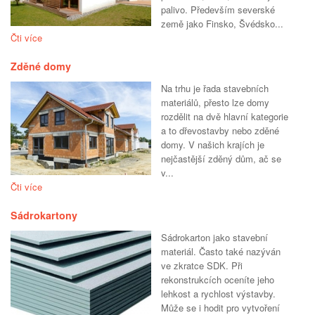
palivo. Především severské
země jako Finsko, Švédsko...
Čti více
Zděné domy
Na trhu je řada stavebních
materiálů, přesto lze domy
rozdělit na dvě hlavní kategorie
a to dřevostavby nebo zděné
domy. V našich krajích je
nejčastější zděný dům, ač se
v...
Čti více
Sádrokartony
Sádrokarton jako stavební
materiál. Často také nazýván
ve zkratce SDK. Při
rekonstrukcích oceníte jeho
lehkost a rychlost výstavby.
Může se i hodit pro vytvoření