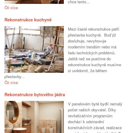
chce tento...
Čti více
Rekonstrukce kuchyně
Mezi časté rekonstrukce patří
přestavba kuchyně. Buď již
dosluhuje, nevyhovuje
moderním trendům nebo má
řadu technických problémů.
Ještě než se pustíme do
rekonstrukce kuchyně musíme
si uvědomit, že během
přestavby...
Čti více
Rekonstrukce bytového jádra
V panelovém bytě bydlí nemalý
počet našich obyvatel. Díky
revitalizačním programům
dochází k odstranění
konstrukčních závad, realizace