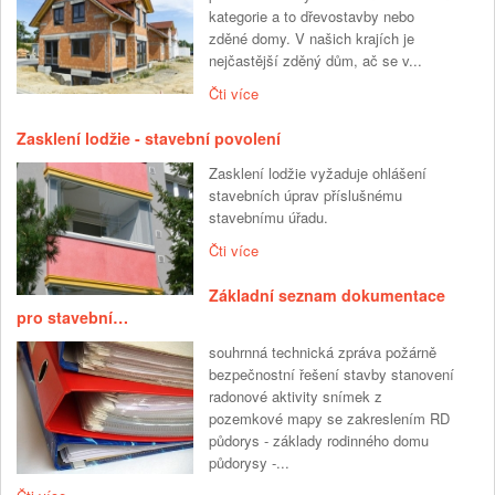
kategorie a to dřevostavby nebo
zděné domy. V našich krajích je
nejčastější zděný dům, ač se v...
Čti více
Zasklení lodžie - stavební povolení
Zasklení lodžie vyžaduje ohlášení
stavebních úprav příslušnému
stavebnímu úřadu.
Čti více
Základní seznam dokumentace
pro stavební…
souhrnná technická zpráva požárně
bezpečnostní řešení stavby stanovení
radonové aktivity snímek z
pozemkové mapy se zakreslením RD
půdorys - základy rodinného domu
půdorysy -...