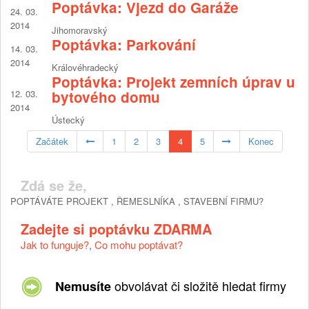
Poptávka: Vjezd do Garáže
24. 03.
2014
Jihomoravský
Poptávka: Parkování
14. 03.
2014
Královéhradecký
Poptávka: Projekt zemních úprav u
12. 03.
bytového domu
2014
Ústecký
Začátek
1
2
3
4
5
Konec
Zdá se že,
POPTÁVÁTE PROJEKT , ŘEMESLNÍKA , STAVEBNÍ FIRMU?
Zadejte si poptávku ZDARMA
Jak to funguje?
,
Co mohu poptávat?
obvolávat či složitě hledat firmy
Nemusíte