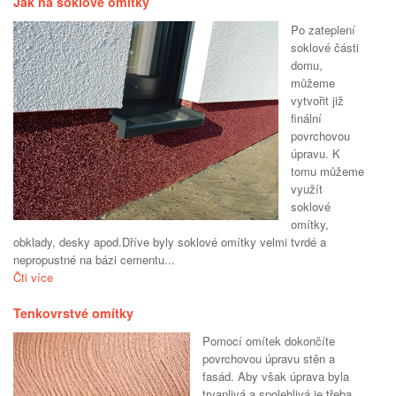
Jak na soklové omítky
Po zateplení
soklové části
domu,
můžeme
vytvořit již
finální
povrchovou
úpravu. K
tomu můžeme
využít
soklové
omítky,
obklady, desky apod.Dříve byly soklové omítky velmi tvrdé a
nepropustné na bázi cementu...
Čti více
Tenkovrstvé omítky
Pomocí omítek dokončíte
povrchovou úpravu stěn a
fasád. Aby však úprava byla
trvanlivá a spolehlivá je třeba