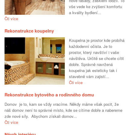
nové fasády, zasklení lodžií. To
vše vede ke zvýšení komfortu
a kvality bydlení...
Čti více
Rekonstrukce koupelny
Koupelna je prostor kde probíhá
každodenní očista. Je to
prostor, který navštíví i vaše
návštěva. Určitě se chcete cítit
dobře. Správně navržená
koupelna jak esteticky tak i
stavebně vám zajistí...
Čti více
Rekonstrukce bytového a rodinného domu
Domov je to, kam se vždy vracíme. Někdy máme však pocit, že
náš domov není to správné místo, kde se cítíme dobře a nabereme
zde nové síly. Abychom získali domov...
Čti více
Návrh interiéru