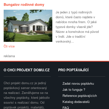
Bungalov rodinné domy
Je jeden z typů rodinných
domů, které často najdete v
nabídce mnoha firem. O jaké
typové domky vlasně jde?
Název a konstrukce má původ
v Indii. Jde o tradiční
venkovský...
Čti více
reklama
O CHCI PROJEKT DOMU.CZ
PRO POPTÁVAJÍCÍ
Chci projekt domu.cz je jediný
Zadat novou poptávku
poptávkový server orientovaný
Jak to funguje ?
na realizaci. Zaměřujeme se na
Reference poptávajících
všechny poptávky, které jakkoliv
Katalog dodavatelů
souvisí s realizací domu. Od
poptávek projektů, materiálů,
FAQ