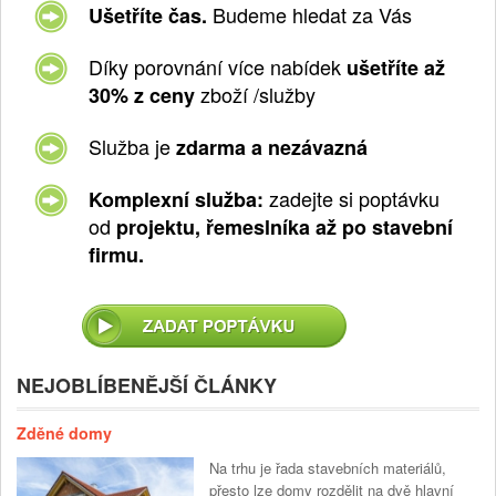
Budeme hledat za Vás
Ušetříte čas.
Díky porovnání více nabídek
ušetříte až
zboží /služby
30% z ceny
Služba je
zdarma a nezávazná
zadejte si poptávku
Komplexní služba:
od
projektu, řemeslníka až po stavební
firmu.
NEJOBLÍBENĚJŠÍ ČLÁNKY
Zděné domy
Na trhu je řada stavebních materiálů,
přesto lze domy rozdělit na dvě hlavní