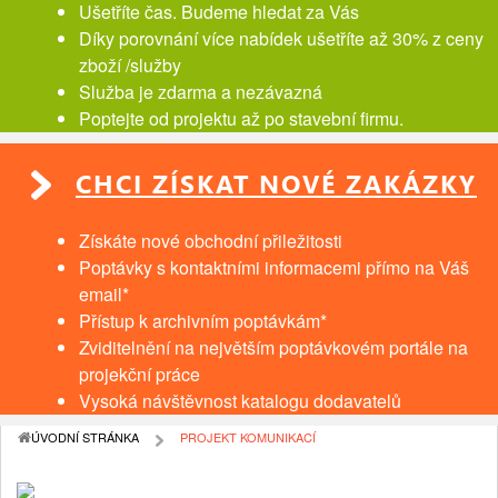
Ušetříte čas. Budeme hledat za Vás
Díky porovnání více nabídek ušetříte až 30% z ceny
zboží /služby
Služba je zdarma a nezávazná
Poptejte od projektu až po stavební firmu.
CHCI ZÍSKAT NOVÉ ZAKÁZKY
Získáte nové obchodní přiležitosti
Poptávky s kontaktními informacemi přímo na Váš
email*
Přístup k archivním poptávkám*
Zviditelnění na největším poptávkovém portále na
projekční práce
Vysoká návštěvnost katalogu dodavatelů
ÚVODNÍ STRÁNKA
PROJEKT KOMUNIKACÍ