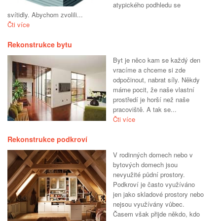
atypického podhledu se
svítidly. Abychom zvolili...
Čti více
Rekonstrukce bytu
Byt je něco kam se každý den
vracíme a chceme si zde
odpočinout, nabrat síly. Někdy
máme pocit, že naše vlastní
prostředí je horší než naše
pracoviště. A tak se...
Čti více
Rekonstrukce podkroví
V rodinných domech nebo v
bytových domech jsou
nevyužité půdní prostory.
Podkroví je často využíváno
jen jako skladové prostory nebo
nejsou využívány vůbec.
Časem však přijde někdo, kdo