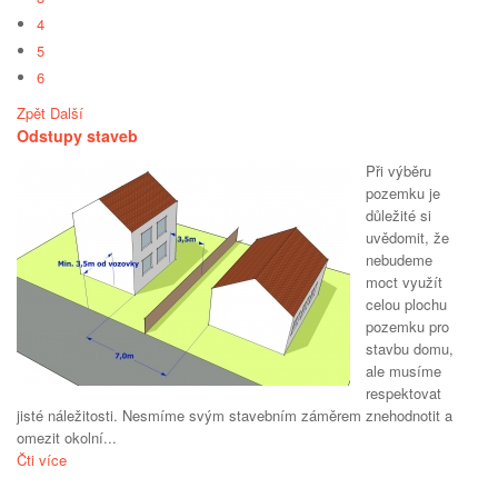
4
5
6
Zpět
Další
Odstupy staveb
Při výběru
pozemku je
důležité si
uvědomit, že
nebudeme
moct využít
celou plochu
pozemku pro
stavbu domu,
ale musíme
respektovat
jisté náležitosti. Nesmíme svým stavebním záměrem znehodnotit a
omezit okolní...
Čti více