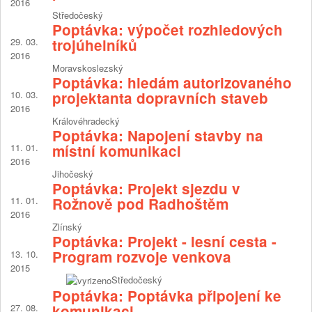
2016
Středočeský
Poptávka: výpočet rozhledových
29. 03.
trojúhelníků
2016
Moravskoslezský
Poptávka: hledám autorizovaného
10. 03.
projektanta dopravních staveb
2016
Královéhradecký
Poptávka: Napojení stavby na
11. 01.
místní komunikaci
2016
Jihočeský
Poptávka: Projekt sjezdu v
11. 01.
Rožnově pod Radhoštěm
2016
Zlínský
Poptávka: Projekt - lesní cesta -
Program rozvoje venkova
13. 10.
2015
Středočeský
Poptávka: Poptávka připojení ke
27. 08.
komunikaci