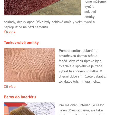
tomu můžeme
využít
soklové
omítky,
obklady, desky apod.Dříve byly soklové omítky velmi tvrdé a
nepropustné na bázi cementu...
Čti více
Tenkovrstvé omítky
Pomocí omítek dokončíte
povrchovou úpravu stěn a
fasád. Aby však úprava byla
trvanlivá a spolehlivá je třeba
vybrat tu správnou omítku. V
dnešní době si můžete vybrat z
akrylátových, minerálních...
Čti více
Barvy do interiéru
Pro malování interiéru je často
nejen důležítá barva, ale také