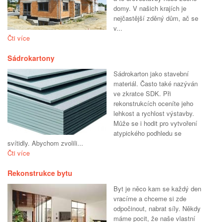
domy. V našich krajích je
nejčastější zděný dům, ač se
v...
Čti více
Sádrokartony
Sádrokarton jako stavební
materiál. Často také nazýván
ve zkratce SDK. Při
rekonstrukcích oceníte jeho
lehkost a rychlost výstavby.
Může se i hodit pro vytvoření
atypického podhledu se
svítidly. Abychom zvolili...
Čti více
Rekonstrukce bytu
Byt je něco kam se každý den
vracíme a chceme si zde
odpočinout, nabrat síly. Někdy
máme pocit, že naše vlastní