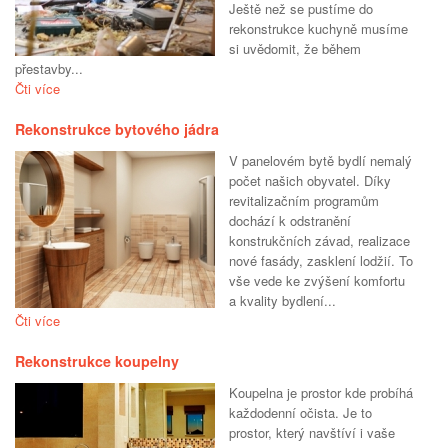
Ještě než se pustíme do
rekonstrukce kuchyně musíme
si uvědomit, že během
přestavby...
Čti více
Rekonstrukce bytového jádra
V panelovém bytě bydlí nemalý
počet našich obyvatel. Díky
revitalizačním programům
dochází k odstranění
konstrukčních závad, realizace
nové fasády, zasklení lodžií. To
vše vede ke zvýšení komfortu
a kvality bydlení...
Čti více
Rekonstrukce koupelny
Koupelna je prostor kde probíhá
každodenní očista. Je to
prostor, který navštíví i vaše