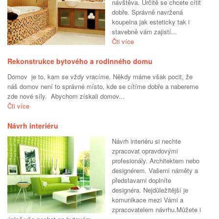
návštěva. Určitě se chcete cítit
dobře. Správně navržená
koupelna jak esteticky tak i
stavebně vám zajistí...
Čti více
Rekonstrukce bytového a rodinného domu
Domov je to, kam se vždy vracíme. Někdy máme však pocit, že
náš domov není to správné místo, kde se cítíme dobře a nabereme
zde nové síly. Abychom získali domov...
Čti více
Návrh interiéru
Návrh interiéru si nechte
zpracovat opravdovými
profesionály. Architektem nebo
designérem. Vašemi náměty a
představami doplníte
designéra. Nejdůležitější je
komunikace mezi Vámi a
zpracovatelem návrhu.Můžete i