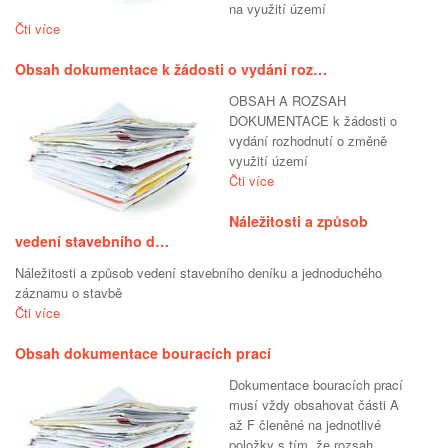
na využití území
Čti více
Obsah dokumentace k žádosti o vydání roz…
OBSAH A ROZSAH
DOKUMENTACE k žádosti o
vydání rozhodnutí o změně
využití území
Čti více
Náležitosti a způsob
vedení stavebního d…
Náležitosti a způsob vedení stavebního deníku a jednoduchého
záznamu o stavbě
Čti více
Obsah dokumentace bouracích prací
Dokumentace bouracích prací
musí vždy obsahovat části A
až F členěné na jednotlivé
položky s tím, že rozsah