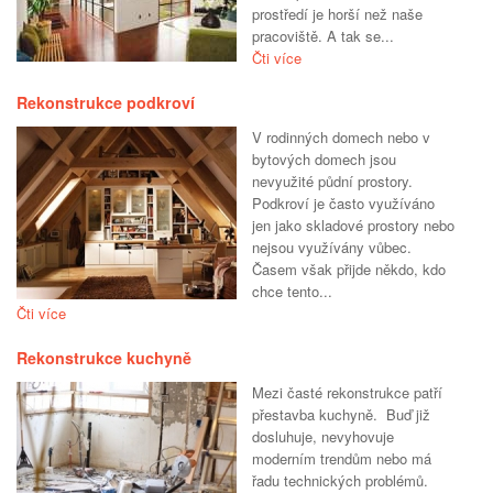
prostředí je horší než naše
pracoviště. A tak se...
Čti více
Rekonstrukce podkroví
V rodinných domech nebo v
bytových domech jsou
nevyužité půdní prostory.
Podkroví je často využíváno
jen jako skladové prostory nebo
nejsou využívány vůbec.
Časem však přijde někdo, kdo
chce tento...
Čti více
Rekonstrukce kuchyně
Mezi časté rekonstrukce patří
přestavba kuchyně. Buď již
dosluhuje, nevyhovuje
moderním trendům nebo má
řadu technických problémů.