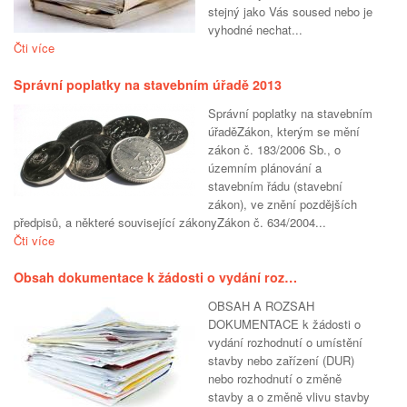
stejný jako Vás soused nebo je
vyhodné nechat...
Čti více
Správní poplatky na stavebním úřadě 2013
Správní poplatky na stavebním
úřaděZákon, kterým se mění
zákon č. 183/2006 Sb., o
územním plánování a
stavebním řádu (stavební
zákon), ve znění pozdějších
předpisů, a některé související zákonyZákon č. 634/2004...
Čti více
Obsah dokumentace k žádosti o vydání roz…
OBSAH A ROZSAH
DOKUMENTACE k žádosti o
vydání rozhodnutí o umístění
stavby nebo zařízení (DUR)
nebo rozhodnutí o změně
stavby a o změně vlivu stavby