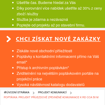
Ušetříte čas. Budeme hledat za Vás
Díky porovnání více nabídek ušetříte až 30% z ceny
zboží /služby
Služba je zdarma a nezávazná
Poptejte od projektu až po stavební firmu.
CHCI ZÍSKAT NOVÉ ZAKÁZKY
Získáte nové obchodní přiležitosti
Poptávky s kontaktními informacemi přímo na Váš
email*
Přístup k archivním poptávkám*
Zviditelnění na největším poptávkovém portále na
projekční práce
Vysoká návštěvnost katalogu dodavatelů
ÚVODNÍ STRÁNKA
PROJEKT KOMUNIKACÍ
POPTÁVKA: PROJEKT PŘÍJEZDOVÉ ZPEVNĚNÉ KOMUNIKACE K RD CCA 50 M