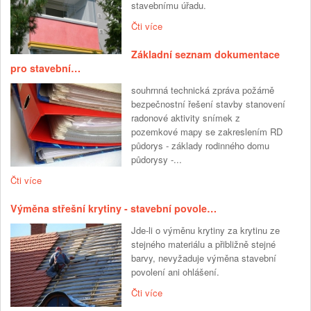
stavebnímu úřadu.
Čti více
Základní seznam dokumentace
pro stavební…
souhrnná technická zpráva požárně
bezpečnostní řešení stavby stanovení
radonové aktivity snímek z
pozemkové mapy se zakreslením RD
půdorys - základy rodinného domu
půdorysy -...
Čti více
Výměna střešní krytiny - stavební povole…
Jde-li o výměnu krytiny za krytinu ze
stejného materiálu a přibližně stejné
barvy, nevyžaduje výměna stavební
povolení ani ohlášení.
Čti více