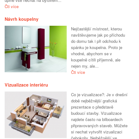
úplně vše nechat na bytovém...
Čti více
Návrh koupelny
Nejčastější místnost, kterou
navštěvujeme jak po příchodu
do domu tak i při odchodu k
spánku je koupelna. Proto je
vhodné, abychom se v
koupelně cítili příjemně, ale
nejen my, ale...
Čti více
Vizualizace interiéru
Co je vizualizace?: Je v dnešní
době nejběžnější grafická
prezentace o představě
budoucí stavby. Vizualizace
najdete často na bilboardech
připravovaných staveb. Můžete
si nechat vytvořit vizualizaci
čehokoliv. Nejběžnější ve