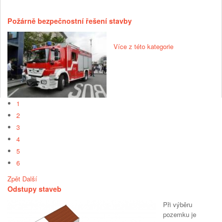
Požárně bezpečnostní řešení stavby
Více z této kategorie
1
2
3
4
5
6
Zpět
Další
Odstupy staveb
Při výběru
pozemku je