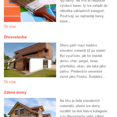
typ barvy. Na trhu je nespočet
výrobců barev, ty lze zařadit do
několika základních kategorií.
Používají se nejčastěji barvy,
které...
Čti více
Dřevostavba
Dřevo patří mezi tradiční
stavební materiál již po staletí.
Byl využíván, jak ke stavbě
domu, chat, pergol, teras,
přístřešků, oken, ale také jako
palivo. Především severské
země jako Finsko, Švédsko...
Čti více
Zděné domy
Na trhu je řada stavebních
materiálů, přesto lze domy
rozdělit na dvě hlavní kategorie
a to dřevostavby nebo zděné