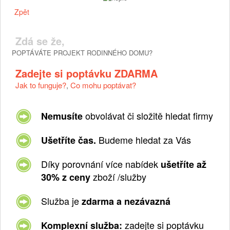
Zpět
Zdá se že,
POPTÁVÁTE PROJEKT RODINNÉHO DOMU?
Zadejte si poptávku ZDARMA
Jak to funguje?
,
Co mohu poptávat?
obvolávat či složitě hledat firmy
Nemusíte
Budeme hledat za Vás
Ušetříte čas.
Díky porovnání více nabídek
ušetříte až
zboží /služby
30% z ceny
Služba je
zdarma a nezávazná
zadejte si poptávku
Komplexní služba: