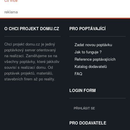
Čti více
reklama
O CHCI PROJEKT DOMU.CZ
PRO POPTÁVAJÍCÍ
Chci projekt domu.cz je jediný
Zadat novou poptávku
poptávkový server orientovaný
Jak to funguje ?
na realizaci. Zaměřujeme se na
Reference poptávajících
všechny poptávky, které jakkoliv
Katalog dodavatelů
souvisí s realizací domu. Od
poptávek projektů, materiálů,
FAQ
stavebních firem až po reality.
LOGIN FORM
PŘIHLÁSIT SE
PRO DODAVATELE