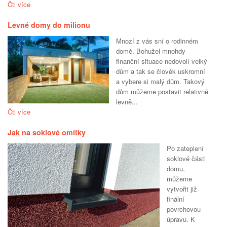
Čti více
Levné domy do milionu
Mnozí z vás sní o rodinném
domě. Bohužel mnohdy
finanční situace nedovolí velký
dům a tak se člověk uskromní
a vybere si malý dům. Takový
dům můžeme postavit relativně
levně...
Čti více
Jak na soklové omítky
Po zateplení
soklové části
domu,
můžeme
vytvořit již
finální
povrchovou
úpravu. K