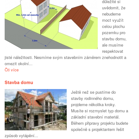
důležité si
uvědomit, že
nebudeme
moct využít
celou plochu
pozemku pro
stavbu domu,
ale musíme
respektovat
jisté náležitosti. Nesmíme svým stavebním záměrem znehodnotit a
omezit okolní...
Čti více
Stavba domu
Ještě než se pustíme do
stavby rodinného domu,
projdeme několika kroky.
Musíte si rozmyslet typ domu a
základní stavební materiál.
Během připravy projektu budete
společně s projektantem řešit
způsob vytápění...