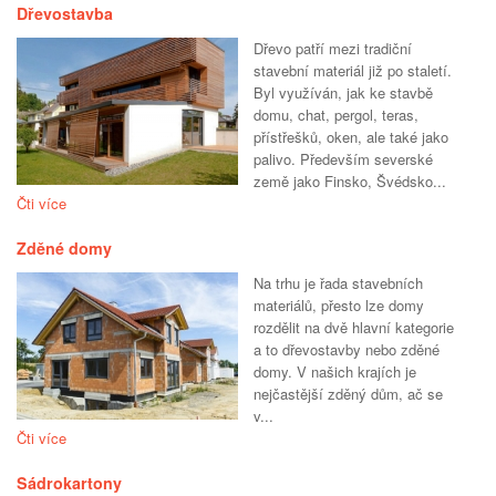
Dřevostavba
Dřevo patří mezi tradiční
stavební materiál již po staletí.
Byl využíván, jak ke stavbě
domu, chat, pergol, teras,
přístřešků, oken, ale také jako
palivo. Především severské
země jako Finsko, Švédsko...
Čti více
Zděné domy
Na trhu je řada stavebních
materiálů, přesto lze domy
rozdělit na dvě hlavní kategorie
a to dřevostavby nebo zděné
domy. V našich krajích je
nejčastější zděný dům, ač se
v...
Čti více
Sádrokartony