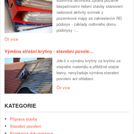
souhrnná technická zpráva požárně
bezpečnostní řešení stavby stanovení
radonové aktivity snímek z
pozemkové mapy se zakreslením RD
půdorys - základy rodinného domu
půdorysy -...
Čti více
Výměna střešní krytiny - stavební povole…
Jde-li o výměnu krytiny za krytinu ze
stejného materiálu a přibližně stejné
barvy, nevyžaduje výměna stavební
povolení ani ohlášení.
Čti více
KATEGORIE
Příprava stavby
Stavební povolení
Projektová dokumentace