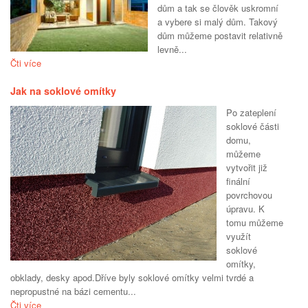
dům a tak se člověk uskromní
a vybere si malý dům. Takový
dům můžeme postavit relativně
levně...
Čti více
Jak na soklové omítky
Po zateplení
soklové části
domu,
můžeme
vytvořit již
finální
povrchovou
úpravu. K
tomu můžeme
využít
soklové
omítky,
obklady, desky apod.Dříve byly soklové omítky velmi tvrdé a
nepropustné na bázi cementu...
Čti více