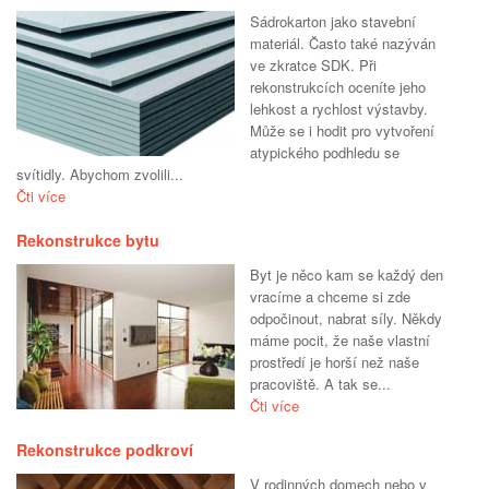
Sádrokarton jako stavební
materiál. Často také nazýván
ve zkratce SDK. Při
rekonstrukcích oceníte jeho
lehkost a rychlost výstavby.
Může se i hodit pro vytvoření
atypického podhledu se
svítidly. Abychom zvolili...
Čti více
Rekonstrukce bytu
Byt je něco kam se každý den
vracíme a chceme si zde
odpočinout, nabrat síly. Někdy
máme pocit, že naše vlastní
prostředí je horší než naše
pracoviště. A tak se...
Čti více
Rekonstrukce podkroví
V rodinných domech nebo v