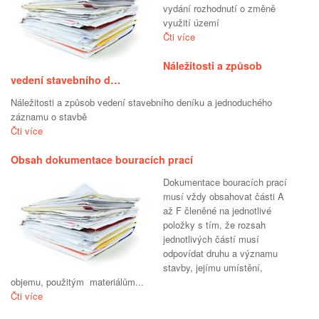
vydání rozhodnutí o změně
využití území
Čti více
Náležitosti a způsob
vedení stavebního d…
Náležitosti a způsob vedení stavebního deníku a jednoduchého
záznamu o stavbě
Čti více
Obsah dokumentace bouracích prací
Dokumentace bouracích prací
musí vždy obsahovat části A
až F členěné na jednotlivé
položky s tím, že rozsah
jednotlivých částí musí
odpovídat druhu a významu
stavby, jejímu umístění,
objemu, použitým materiálům...
Čti více