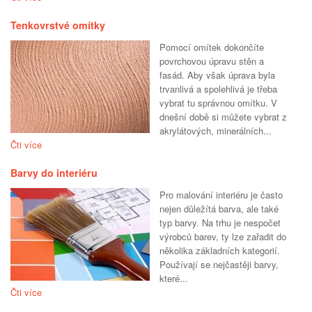
Tenkovrstvé omítky
Pomocí omítek dokončíte
povrchovou úpravu stěn a
fasád. Aby však úprava byla
trvanlivá a spolehlivá je třeba
vybrat tu správnou omítku. V
dnešní době si můžete vybrat z
akrylátových, minerálních...
Čti více
Barvy do interiéru
Pro malování interiéru je často
nejen důležítá barva, ale také
typ barvy. Na trhu je nespočet
výrobců barev, ty lze zařadit do
několika základních kategorií.
Používají se nejčastěji barvy,
které...
Čti více