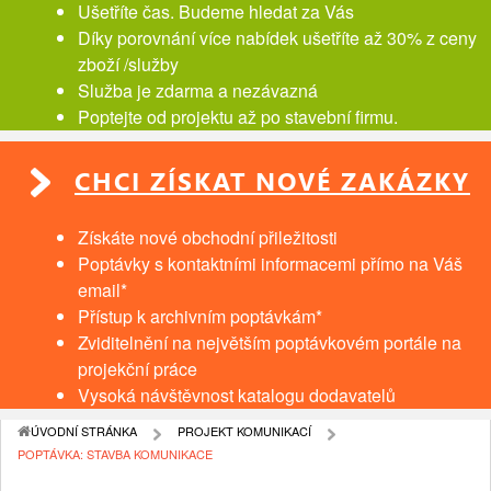
Ušetříte čas. Budeme hledat za Vás
Díky porovnání více nabídek ušetříte až 30% z ceny
zboží /služby
Služba je zdarma a nezávazná
Poptejte od projektu až po stavební firmu.
CHCI ZÍSKAT NOVÉ ZAKÁZKY
Získáte nové obchodní přiležitosti
Poptávky s kontaktními informacemi přímo na Váš
email*
Přístup k archivním poptávkám*
Zviditelnění na největším poptávkovém portále na
projekční práce
Vysoká návštěvnost katalogu dodavatelů
ÚVODNÍ STRÁNKA
PROJEKT KOMUNIKACÍ
POPTÁVKA: STAVBA KOMUNIKACE