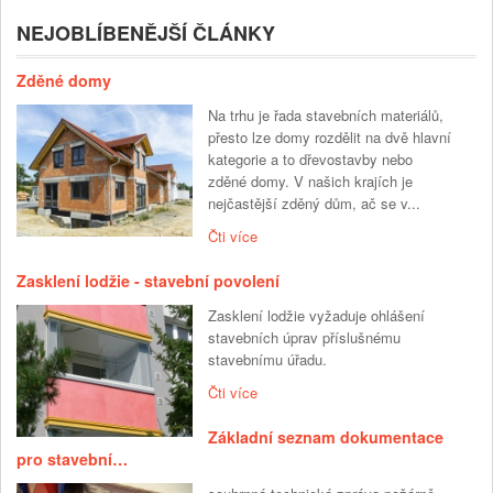
NEJOBLÍBENĚJŠÍ ČLÁNKY
Zděné domy
Na trhu je řada stavebních materiálů,
přesto lze domy rozdělit na dvě hlavní
kategorie a to dřevostavby nebo
zděné domy. V našich krajích je
nejčastější zděný dům, ač se v...
Čti více
Zasklení lodžie - stavební povolení
Zasklení lodžie vyžaduje ohlášení
stavebních úprav příslušnému
stavebnímu úřadu.
Čti více
Základní seznam dokumentace
pro stavební…