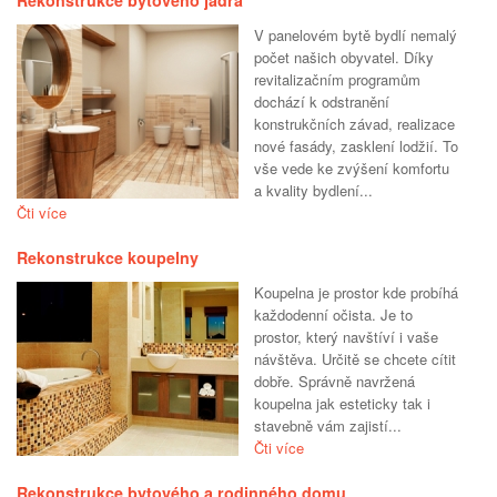
Rekonstrukce bytového jádra
V panelovém bytě bydlí nemalý
počet našich obyvatel. Díky
revitalizačním programům
dochází k odstranění
konstrukčních závad, realizace
nové fasády, zasklení lodžií. To
vše vede ke zvýšení komfortu
a kvality bydlení...
Čti více
Rekonstrukce koupelny
Koupelna je prostor kde probíhá
každodenní očista. Je to
prostor, který navštíví i vaše
návštěva. Určitě se chcete cítit
dobře. Správně navržená
koupelna jak esteticky tak i
stavebně vám zajistí...
Čti více
Rekonstrukce bytového a rodinného domu