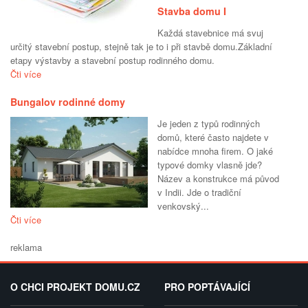
Stavba domu I
Každá stavebnice má svuj
určitý stavební postup, stejně tak je to i při stavbě domu.Základní
etapy výstavby a stavební postup rodinného domu.
Čti více
Bungalov rodinné domy
Je jeden z typů rodinných
domů, které často najdete v
nabídce mnoha firem. O jaké
typové domky vlasně jde?
Název a konstrukce má původ
v Indii. Jde o tradiční
venkovský...
Čti více
reklama
O CHCI PROJEKT DOMU.CZ
PRO POPTÁVAJÍCÍ