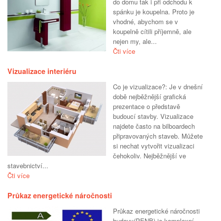
do domu tak i při odchodu k
spánku je koupelna. Proto je
vhodné, abychom se v
koupelně cítili příjemně, ale
nejen my, ale...
Čti více
Vizualizace interiéru
Co je vizualizace?: Je v dnešní
době nejběžnější grafická
prezentace o představě
budoucí stavby. Vizualizace
najdete často na bilboardech
připravovaných staveb. Můžete
si nechat vytvořit vizualizaci
čehokoliv. Nejběžnější ve
stavebnictví...
Čti více
Průkaz energetické náročnosti
Průkaz energetické náročnosti
budovy(PENB) je komplexní