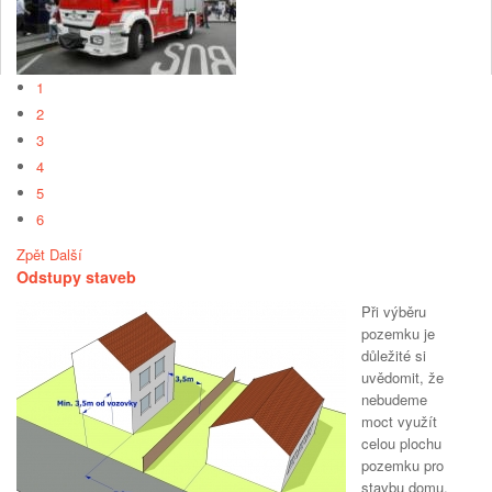
1
2
3
4
5
6
Zpět
Další
Odstupy staveb
Při výběru
pozemku je
důležité si
uvědomit, že
nebudeme
moct využít
celou plochu
pozemku pro
stavbu domu,