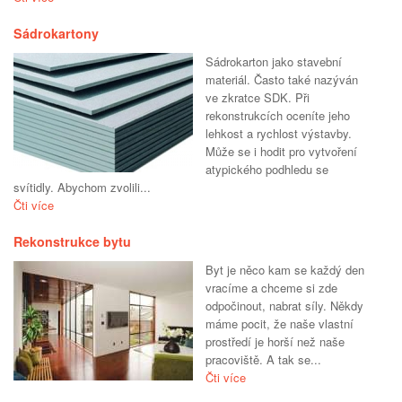
Sádrokartony
Sádrokarton jako stavební
materiál. Často také nazýván
ve zkratce SDK. Při
rekonstrukcích oceníte jeho
lehkost a rychlost výstavby.
Může se i hodit pro vytvoření
atypického podhledu se
svítidly. Abychom zvolili...
Čti více
Rekonstrukce bytu
Byt je něco kam se každý den
vracíme a chceme si zde
odpočinout, nabrat síly. Někdy
máme pocit, že naše vlastní
prostředí je horší než naše
pracoviště. A tak se...
Čti více