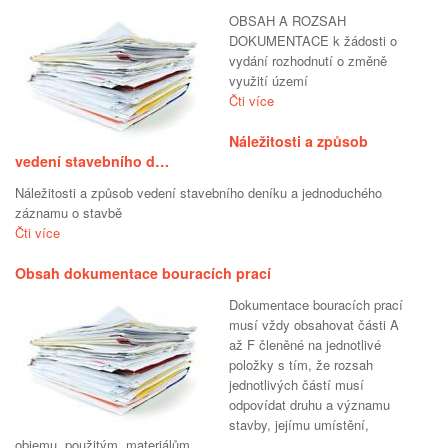
OBSAH A ROZSAH
DOKUMENTACE k žádosti o
vydání rozhodnutí o změně
využití území
Čti více
Náležitosti a způsob
vedení stavebního d…
Náležitosti a způsob vedení stavebního deníku a jednoduchého
záznamu o stavbě
Čti více
Obsah dokumentace bouracích prací
Dokumentace bouracích prací
musí vždy obsahovat části A
až F členěné na jednotlivé
položky s tím, že rozsah
jednotlivých částí musí
odpovídat druhu a významu
stavby, jejímu umístění,
objemu, použitým materiálům...