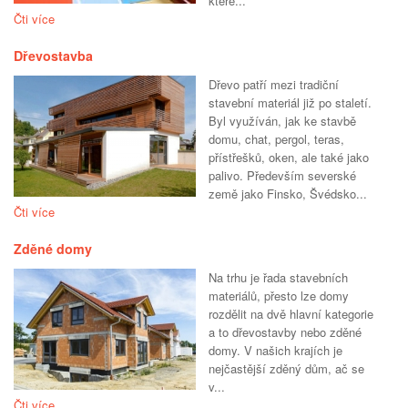
které...
Čti více
Dřevostavba
Dřevo patří mezi tradiční
stavební materiál již po staletí.
Byl využíván, jak ke stavbě
domu, chat, pergol, teras,
přístřešků, oken, ale také jako
palivo. Především severské
země jako Finsko, Švédsko...
Čti více
Zděné domy
Na trhu je řada stavebních
materiálů, přesto lze domy
rozdělit na dvě hlavní kategorie
a to dřevostavby nebo zděné
domy. V našich krajích je
nejčastější zděný dům, ač se
v...
Čti více