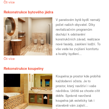
Čti více
Rekonstrukce bytového jádra
V panelovém bytě bydlí nemalý
počet našich obyvatel. Díky
revitalizačním programům
dochází k odstranění
konstrukčních závad, realizace
nové fasády, zasklení lodžií. To
vše vede ke zvýšení komfortu
a kvality bydlení...
Čti více
Rekonstrukce koupelny
Koupelna je prostor kde probíhá
každodenní očista. Je to
prostor, který navštíví i vaše
návštěva. Určitě se chcete cítit
dobře. Správně navržená
koupelna jak esteticky tak i
stavebně vám zajistí...