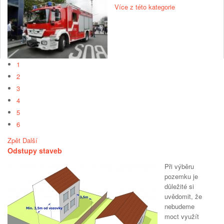
Více z této kategorie
1
2
3
4
5
6
Zpět
Další
Odstupy staveb
Při výběru
pozemku je
důležité si
uvědomit, že
nebudeme
moct využít