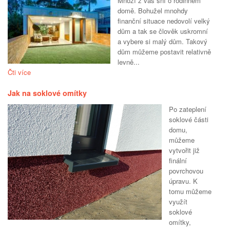
Mnozí z vás sní o rodinném
domě. Bohužel mnohdy
finanční situace nedovolí velký
dům a tak se člověk uskromní
a vybere si malý dům. Takový
dům můžeme postavit relativně
levně...
Čti více
Jak na soklové omítky
Po zateplení
soklové části
domu,
můžeme
vytvořit již
finální
povrchovou
úpravu. K
tomu můžeme
využít
soklové
omítky,