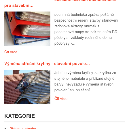
pro stavební…
souhrnná technická zpráva požárně
bezpečnostní řešení stavby stanovení
radonové aktivity snímek z
pozemkové mapy se zakreslením RD
půdorys - základy rodinného domu
půdorysy -...
Čti více
Výměna střešní krytiny - stavební povole…
Jde-li o výměnu krytiny za krytinu ze
stejného materiálu a přibližně stejné
barvy, nevyžaduje výměna stavební
povolení ani ohlášení.
Čti více
KATEGORIE
Příprava stavby