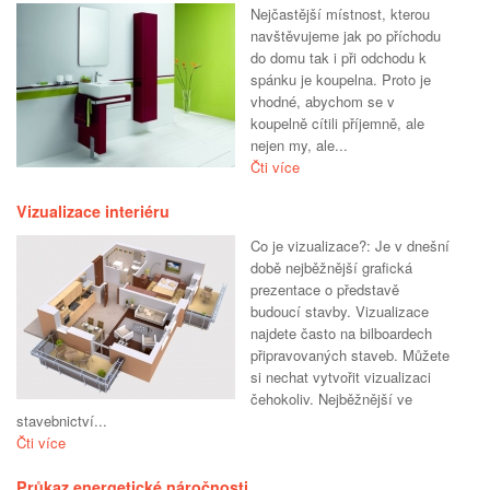
Nejčastější místnost, kterou
navštěvujeme jak po příchodu
do domu tak i při odchodu k
spánku je koupelna. Proto je
vhodné, abychom se v
koupelně cítili příjemně, ale
nejen my, ale...
Čti více
Vizualizace interiéru
Co je vizualizace?: Je v dnešní
době nejběžnější grafická
prezentace o představě
budoucí stavby. Vizualizace
najdete často na bilboardech
připravovaných staveb. Můžete
si nechat vytvořit vizualizaci
čehokoliv. Nejběžnější ve
stavebnictví...
Čti více
Průkaz energetické náročnosti