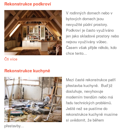
Rekonstrukce podkroví
V rodinných domech nebo v
bytových domech jsou
nevyužité půdní prostory.
Podkroví je často využíváno
jen jako skladové prostory nebo
nejsou využívány vůbec.
Časem však přijde někdo, kdo
chce tento...
Čti více
Rekonstrukce kuchyně
Mezi časté rekonstrukce patří
přestavba kuchyně. Buď již
dosluhuje, nevyhovuje
moderním trendům nebo má
řadu technických problémů.
Ještě než se pustíme do
rekonstrukce kuchyně musíme
si uvědomit, že během
přestavby...