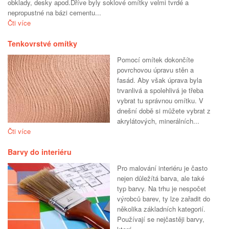
obklady, desky apod.Dříve byly soklové omítky velmi tvrdé a
nepropustné na bázi cementu...
Čti více
Tenkovrstvé omítky
Pomocí omítek dokončíte
povrchovou úpravu stěn a
fasád. Aby však úprava byla
trvanlivá a spolehlivá je třeba
vybrat tu správnou omítku. V
dnešní době si můžete vybrat z
akrylátových, minerálních...
Čti více
Barvy do interiéru
Pro malování interiéru je často
nejen důležítá barva, ale také
typ barvy. Na trhu je nespočet
výrobců barev, ty lze zařadit do
několika základních kategorií.
Používají se nejčastěji barvy,