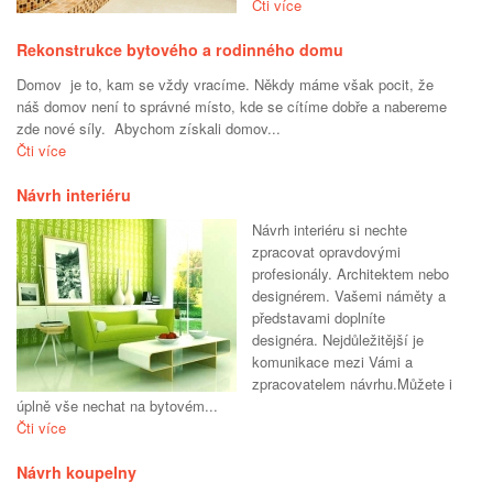
Čti více
Rekonstrukce bytového a rodinného domu
Domov je to, kam se vždy vracíme. Někdy máme však pocit, že
náš domov není to správné místo, kde se cítíme dobře a nabereme
zde nové síly. Abychom získali domov...
Čti více
Návrh interiéru
Návrh interiéru si nechte
zpracovat opravdovými
profesionály. Architektem nebo
designérem. Vašemi náměty a
představami doplníte
designéra. Nejdůležitější je
komunikace mezi Vámi a
zpracovatelem návrhu.Můžete i
úplně vše nechat na bytovém...
Čti více
Návrh koupelny