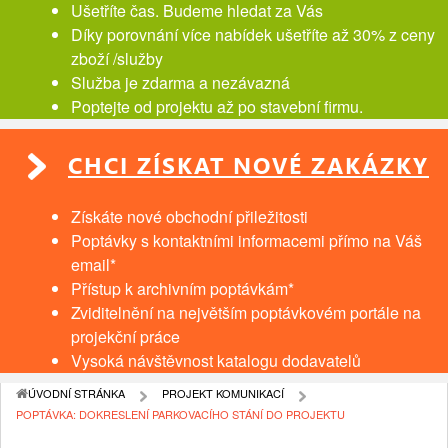
Ušetříte čas. Budeme hledat za Vás
Díky porovnání více nabídek ušetříte až 30% z ceny
zboží /služby
Služba je zdarma a nezávazná
Poptejte od projektu až po stavební firmu.
CHCI ZÍSKAT NOVÉ ZAKÁZKY
Získáte nové obchodní přiležitosti
Poptávky s kontaktními informacemi přímo na Váš
email*
Přístup k archivním poptávkám*
Zviditelnění na největším poptávkovém portále na
projekční práce
Vysoká návštěvnost katalogu dodavatelů
ÚVODNÍ STRÁNKA
PROJEKT KOMUNIKACÍ
POPTÁVKA: DOKRESLENÍ PARKOVACÍHO STÁNÍ DO PROJEKTU