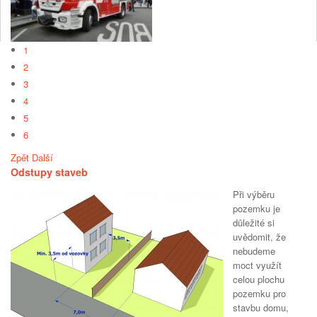
1
2
3
4
5
6
Zpět
Další
Odstupy staveb
Při výběru
pozemku je
důležité si
uvědomit, že
nebudeme
moct využít
celou plochu
pozemku pro
stavbu domu,