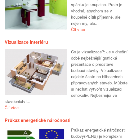
spánku je koupelna. Proto je
vhodné, abychom se v
koupelně cítili příjemně, ale
nejen my, ale...
Čti více
Vizualizace interiéru
Co je vizualizace?: Je v dnešní
době nejběžnější grafická
prezentace o představě
budoucí stavby. Vizualizace
najdete často na bilboardech
připravovaných staveb. Můžete
si nechat vytvořit vizualizaci
čehokoliv. Nejběžnější ve
stavebnictví...
Čti více
Průkaz energetické náročnosti
Průkaz energetické náročnosti
budovy(PENB) je komplexní