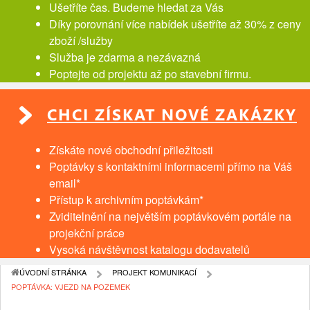
Ušetříte čas. Budeme hledat za Vás
Díky porovnání více nabídek ušetříte až 30% z ceny
zboží /služby
Služba je zdarma a nezávazná
Poptejte od projektu až po stavební firmu.
CHCI ZÍSKAT NOVÉ ZAKÁZKY
Získáte nové obchodní přiležitosti
Poptávky s kontaktními informacemi přímo na Váš
email*
Přístup k archivním poptávkám*
Zviditelnění na největším poptávkovém portále na
projekční práce
Vysoká návštěvnost katalogu dodavatelů
ÚVODNÍ STRÁNKA
PROJEKT KOMUNIKACÍ
POPTÁVKA: VJEZD NA POZEMEK