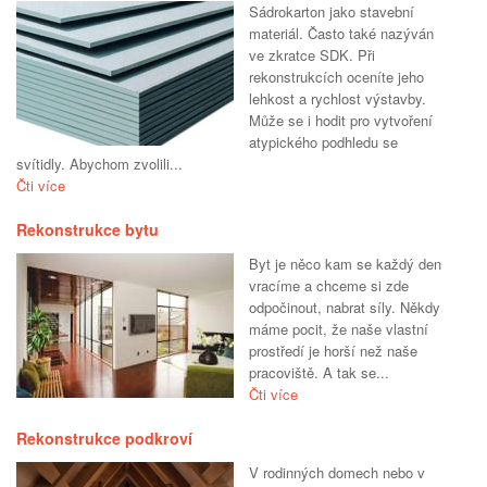
Sádrokarton jako stavební
materiál. Často také nazýván
ve zkratce SDK. Při
rekonstrukcích oceníte jeho
lehkost a rychlost výstavby.
Může se i hodit pro vytvoření
atypického podhledu se
svítidly. Abychom zvolili...
Čti více
Rekonstrukce bytu
Byt je něco kam se každý den
vracíme a chceme si zde
odpočinout, nabrat síly. Někdy
máme pocit, že naše vlastní
prostředí je horší než naše
pracoviště. A tak se...
Čti více
Rekonstrukce podkroví
V rodinných domech nebo v