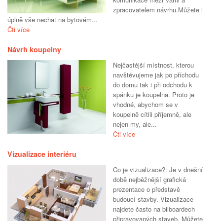
zpracovatelem návrhu.Můžete i
úplně vše nechat na bytovém...
Čti více
Návrh koupelny
Nejčastější místnost, kterou
navštěvujeme jak po příchodu
do domu tak i při odchodu k
spánku je koupelna. Proto je
vhodné, abychom se v
koupelně cítili příjemně, ale
nejen my, ale...
Čti více
Vizualizace interiéru
Co je vizualizace?: Je v dnešní
době nejběžnější grafická
prezentace o představě
budoucí stavby. Vizualizace
najdete často na bilboardech
připravovaných staveb. Můžete