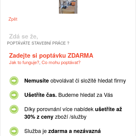
Zpět
Zdá se že,
POPTÁVÁTE STAVEBNÍ PRÁCE ?
Zadejte si poptávku ZDARMA
Jak to funguje?
,
Co mohu poptávat?
obvolávat či složitě hledat firmy
Nemusíte
Budeme hledat za Vás
Ušetříte čas.
Díky porovnání více nabídek
ušetříte až
zboží /služby
30% z ceny
Služba je
zdarma a nezávazná