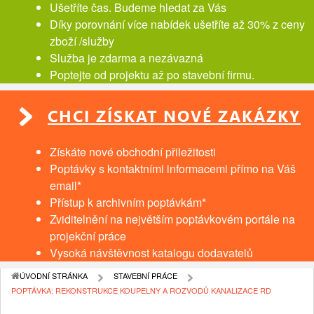
Ušetříte čas. Budeme hledat za Vás
Díky porovnání více nabídek ušetříte až 30% z ceny
zboží /služby
Služba je zdarma a nezávazná
Poptejte od projektu až po stavební firmu.
CHCI ZÍSKAT NOVÉ ZAKÁZKY
Získáte nové obchodní přiležitosti
Poptávky s kontaktními informacemi přímo na Váš
email*
Přístup k archivním poptávkám*
Zviditelnění na největším poptávkovém portále na
projekční práce
Vysoká návštěvnost katalogu dodavatelů
ÚVODNÍ STRÁNKA
STAVEBNÍ PRÁCE
POPTÁVKA: REKONSTRUKCE KOUPELNY A ROZVODŮ KANALIZACE RD