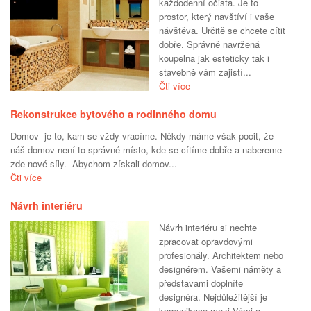
každodenní očista. Je to
prostor, který navštíví i vaše
návštěva. Určitě se chcete cítit
dobře. Správně navržená
koupelna jak esteticky tak i
stavebně vám zajistí...
Čti více
Rekonstrukce bytového a rodinného domu
Domov je to, kam se vždy vracíme. Někdy máme však pocit, že
náš domov není to správné místo, kde se cítíme dobře a nabereme
zde nové síly. Abychom získali domov...
Čti více
Návrh interiéru
Návrh interiéru si nechte
zpracovat opravdovými
profesionály. Architektem nebo
designérem. Vašemi náměty a
představami doplníte
designéra. Nejdůležitější je
komunikace mezi Vámi a