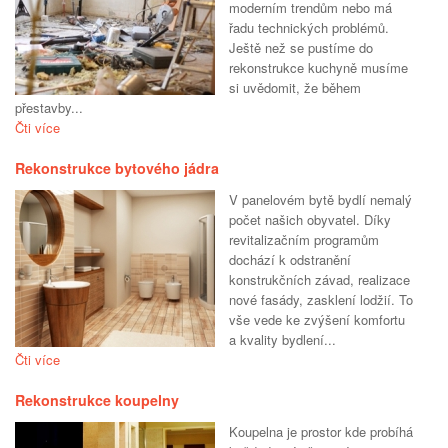
moderním trendům nebo má
řadu technických problémů.
Ještě než se pustíme do
rekonstrukce kuchyně musíme
si uvědomit, že během
přestavby...
Čti více
Rekonstrukce bytového jádra
V panelovém bytě bydlí nemalý
počet našich obyvatel. Díky
revitalizačním programům
dochází k odstranění
konstrukčních závad, realizace
nové fasády, zasklení lodžií. To
vše vede ke zvýšení komfortu
a kvality bydlení...
Čti více
Rekonstrukce koupelny
Koupelna je prostor kde probíhá