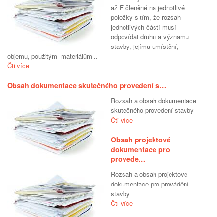
až F členěné na jednotlivé
položky s tím, že rozsah
jednotlivých částí musí
odpovídat druhu a významu
stavby, jejímu umístění,
objemu, použitým materiálům...
Čti více
Obsah dokumentace skutečného provedení s…
Rozsah a obsah dokumentace
skutečného provedení stavby
Čti více
Obsah projektové
dokumentace pro
provede…
Rozsah a obsah projektové
dokumentace pro provádění
stavby
Čti více