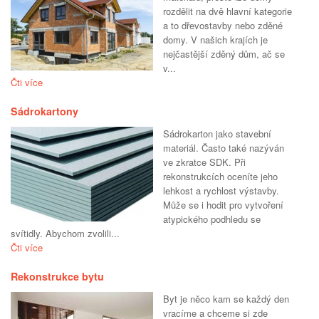
rozdělit na dvě hlavní kategorie
a to dřevostavby nebo zděné
domy. V našich krajích je
nejčastější zděný dům, ač se
v...
Čti více
Sádrokartony
Sádrokarton jako stavební
materiál. Často také nazýván
ve zkratce SDK. Při
rekonstrukcích oceníte jeho
lehkost a rychlost výstavby.
Může se i hodit pro vytvoření
atypického podhledu se
svítidly. Abychom zvolili...
Čti více
Rekonstrukce bytu
Byt je něco kam se každý den
vracíme a chceme si zde