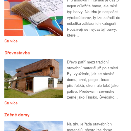
nejen důležítá barva, ale také
typ barvy. Na trhu je nespočet
výrobců barev, ty lze zařadit do
několika základních kategorií.
Používají se nejčastěji barvy,
které...
Čti více
Dřevostavba
Dřevo patří mezi tradiční
stavební materiál již po staletí.
Byl využíván, jak ke stavbě
domu, chat, pergol, teras,
přístřešků, oken, ale také jako
palivo. Především severské
země jako Finsko, Švédsko...
Čti více
Zděné domy
Na trhu je řada stavebních
materiálů, přesto lze domy