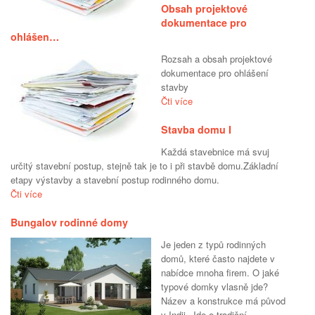
Obsah projektové
dokumentace pro
ohlášen…
Rozsah a obsah projektové
dokumentace pro ohlášení
stavby
Čti více
Stavba domu I
Každá stavebnice má svuj
určitý stavební postup, stejně tak je to i při stavbě domu.Základní
etapy výstavby a stavební postup rodinného domu.
Čti více
Bungalov rodinné domy
Je jeden z typů rodinných
domů, které často najdete v
nabídce mnoha firem. O jaké
typové domky vlasně jde?
Název a konstrukce má původ
v Indii. Jde o tradiční