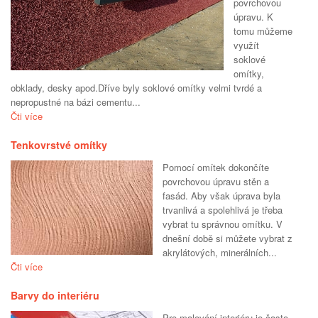
povrchovou
úpravu. K
tomu můžeme
využít
soklové
omítky,
obklady, desky apod.Dříve byly soklové omítky velmi tvrdé a
nepropustné na bázi cementu...
Čti více
Tenkovrstvé omítky
Pomocí omítek dokončíte
povrchovou úpravu stěn a
fasád. Aby však úprava byla
trvanlivá a spolehlivá je třeba
vybrat tu správnou omítku. V
dnešní době si můžete vybrat z
akrylátových, minerálních...
Čti více
Barvy do interiéru
Pro malování interiéru je často