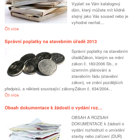
Vyplatí se Vám katalogový
dům, který můžete mít klidně
stejný jako Vás soused nebo je
vyhodné nechat...
Čti více
Správní poplatky na stavebním úřadě 2013
Správní poplatky na stavebním
úřaděZákon, kterým se mění
zákon č. 183/2006 Sb., o
územním plánování a
stavebním řádu (stavební
zákon), ve znění pozdějších
předpisů, a některé související zákonyZákon č. 634/2004...
Čti více
Obsah dokumentace k žádosti o vydání roz…
OBSAH A ROZSAH
DOKUMENTACE k žádosti o
vydání rozhodnutí o umístění
stavby nebo zařízení (DUR)