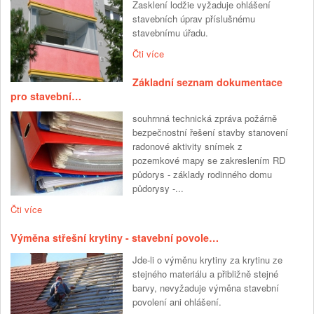
Zasklení lodžie vyžaduje ohlášení
stavebních úprav příslušnému
stavebnímu úřadu.
Čti více
Základní seznam dokumentace
pro stavební…
souhrnná technická zpráva požárně
bezpečnostní řešení stavby stanovení
radonové aktivity snímek z
pozemkové mapy se zakreslením RD
půdorys - základy rodinného domu
půdorysy -...
Čti více
Výměna střešní krytiny - stavební povole…
Jde-li o výměnu krytiny za krytinu ze
stejného materiálu a přibližně stejné
barvy, nevyžaduje výměna stavební
povolení ani ohlášení.