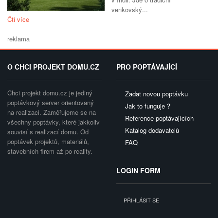
venkovský...
Čti více
reklama
O CHCI PROJEKT DOMU.CZ
PRO POPTÁVAJÍCÍ
Chci projekt domu.cz je jediný
Zadat novou poptávku
poptávkový server orientovaný
Jak to funguje ?
na realizaci. Zaměřujeme se na
Reference poptávajících
všechny poptávky, které jakkoliv
Katalog dodavatelů
souvisí s realizací domu. Od
poptávek projektů, materiálů,
FAQ
stavebních firem až po reality.
LOGIN FORM
PŘIHLÁSIT SE