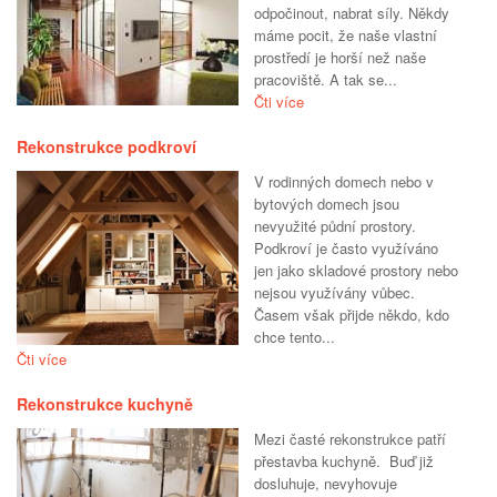
odpočinout, nabrat síly. Někdy
máme pocit, že naše vlastní
prostředí je horší než naše
pracoviště. A tak se...
Čti více
Rekonstrukce podkroví
V rodinných domech nebo v
bytových domech jsou
nevyužité půdní prostory.
Podkroví je často využíváno
jen jako skladové prostory nebo
nejsou využívány vůbec.
Časem však přijde někdo, kdo
chce tento...
Čti více
Rekonstrukce kuchyně
Mezi časté rekonstrukce patří
přestavba kuchyně. Buď již
dosluhuje, nevyhovuje