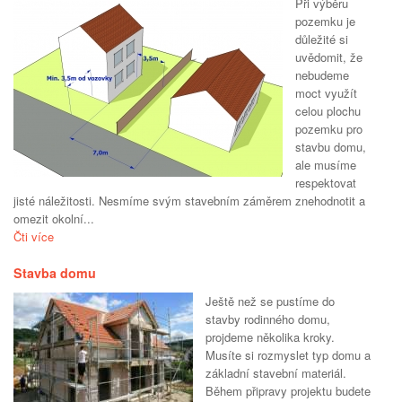
Při výběru
pozemku je
důležité si
uvědomit, že
nebudeme
moct využít
celou plochu
pozemku pro
stavbu domu,
ale musíme
respektovat
jisté náležitosti. Nesmíme svým stavebním záměrem znehodnotit a
omezit okolní...
Čti více
Stavba domu
Ještě než se pustíme do
stavby rodinného domu,
projdeme několika kroky.
Musíte si rozmyslet typ domu a
základní stavební materiál.
Během připravy projektu budete