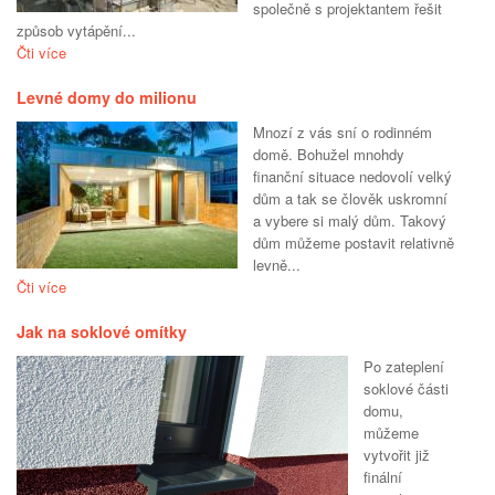
společně s projektantem řešit
způsob vytápění...
Čti více
Levné domy do milionu
Mnozí z vás sní o rodinném
domě. Bohužel mnohdy
finanční situace nedovolí velký
dům a tak se člověk uskromní
a vybere si malý dům. Takový
dům můžeme postavit relativně
levně...
Čti více
Jak na soklové omítky
Po zateplení
soklové části
domu,
můžeme
vytvořit již
finální