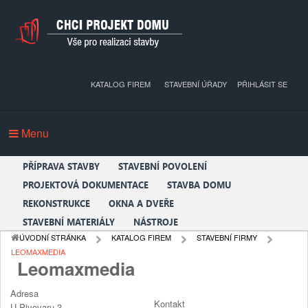
KATALOG FIREM
STAVEBNÍ ÚŘADY
PŘIHLÁSIT SE
Menu
PŘÍPRAVA STAVBY
STAVEBNÍ POVOLENÍ
PROJEKTOVÁ DOKUMENTACE
STAVBA DOMU
REKONSTRUKCE
OKNA A DVEŘE
STAVEBNÍ MATERIÁLY
NÁSTROJE
ÚVODNÍ STRÁNKA
KATALOG FIREM
STAVEBNÍ FIRMY
LEOMAXMEDIA
Leomaxmedia
Adresa
Kontakt
U Pivovaru 3