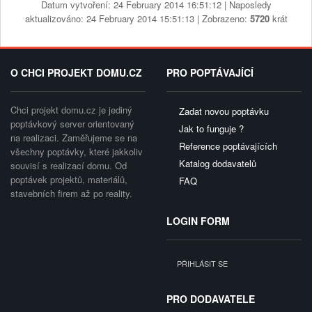
Datum vytvoření: 24 February 2014 16:51:12 | Naposledy
aktualizováno: 24 February 2014 15:51:13 | Zobrazeno:
5720
krát
O CHCI PROJEKT DOMU.CZ
PRO POPTÁVAJÍCÍ
Chci projekt domu.cz je jediný
Zadat novou poptávku
poptávkový server orientovaný
Jak to funguje ?
na realizaci. Zaměřujeme se na
Reference poptávajících
všechny poptávky, které jakkoliv
Katalog dodavatelů
souvisí s realizací domu. Od
poptávek projektů, materiálů,
FAQ
stavebních firem až po reality.
LOGIN FORM
PŘIHLÁSIT SE
PRO DODAVATELE