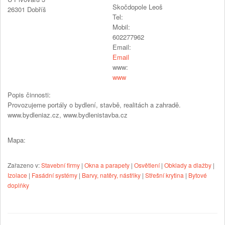
Skočdopole Leoš
26301
Dobříš
Tel:
Mobil:
602277962
Email:
Email
www:
www
Popis činnosti:
Provozujeme portály o bydlení, stavbě, realitách a zahradě.
www.bydleniaz.cz, www.bydlenistavba.cz
Mapa:
Zařazeno v:
Stavební firmy
|
Okna a parapety
|
Osvětlení
|
Obklady a dlažby
|
Izolace
|
Fasádní systémy
|
Barvy, natěry, nástřiky
|
Střešní krytina
|
Bytové
doplňky