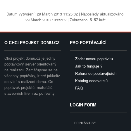
Datum vytvoření: 29 March 2013 11:25:32 | Naposledy aktualizováno:
29 March 2013 10:25:32 | Zobrazeno:
5157
krát
O CHCI PROJEKT DOMU.CZ
PRO POPTÁVAJÍCÍ
Chci projekt domu.cz je jediný
Zadat novou poptávku
poptávkový server orientovaný
Jak to funguje ?
na realizaci. Zaměřujeme se na
Reference poptávajících
všechny poptávky, které jakkoliv
Katalog dodavatelů
souvisí s realizací domu. Od
poptávek projektů, materiálů,
FAQ
stavebních firem až po reality.
LOGIN FORM
PŘIHLÁSIT SE