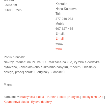
Kontakt
Ječná 23
Hana Kajerová
32600
Plzeň
Tel:
377 240 933
Mobil:
607 627 435
Email:
Email
www:
www
Popis činnosti:
Návrhy interiérů na PC ve 3D, realizace na klíč, výroba a dodávka
bytového, kancelářského a školního nábytku, moderní i klasický
design, prodej obrazů - originály + doplňků.
Mapa:
Zařazeno v:
Kuchyňská studia
|
Truhláři / tesaři
|
Nábytek
|
Rolety a žaluzie
|
Koupelnová studia
|
Bytové doplňky