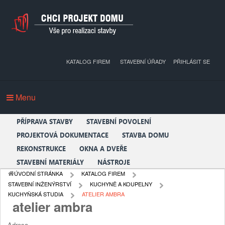
KATALOG FIREM
STAVEBNÍ ÚŘADY
PŘIHLÁSIT SE
Menu
PŘÍPRAVA STAVBY
STAVEBNÍ POVOLENÍ
PROJEKTOVÁ DOKUMENTACE
STAVBA DOMU
REKONSTRUKCE
OKNA A DVEŘE
STAVEBNÍ MATERIÁLY
NÁSTROJE
ÚVODNÍ STRÁNKA
KATALOG FIREM
STAVEBNÍ INŽENÝRSTVÍ
KUCHYNĚ A KOUPELNY
KUCHYŇSKÁ STUDIA
ATELIER AMBRA
atelier ambra
Adresa